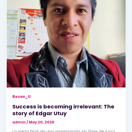
Becas_U
Success is becoming irrelevant: The
story of Edgar Utuy
admin
/
May 20, 2026
La meta final de una organización sin fines de lucro