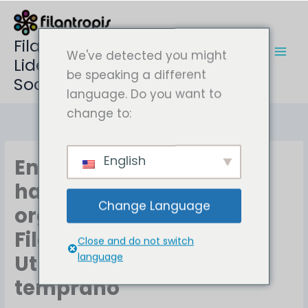
Ir
al
contenido
Filantropis | Educación,
We've detected you might
Liderazgo y Emprendimiento
be speaking a different
Social en Guatemala
language. Do you want to
change to:
English
En un mundo ideal, no
habrá necesidad de
Change Language
organizaciones como
Filantropis… Para Edgar
Close and do not switch
Utuy, este día llegó
language
temprano