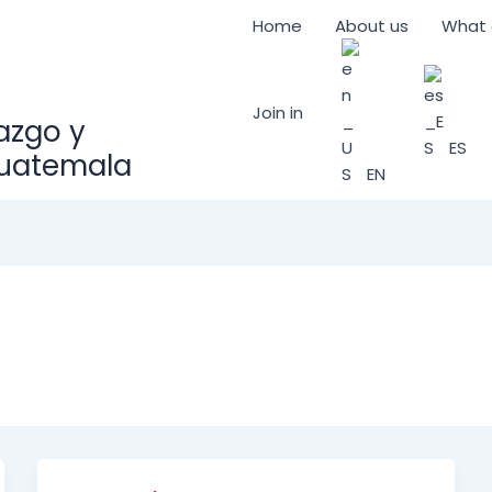
Home
About us
What 
Join in
razgo y
ES
Guatemala
EN